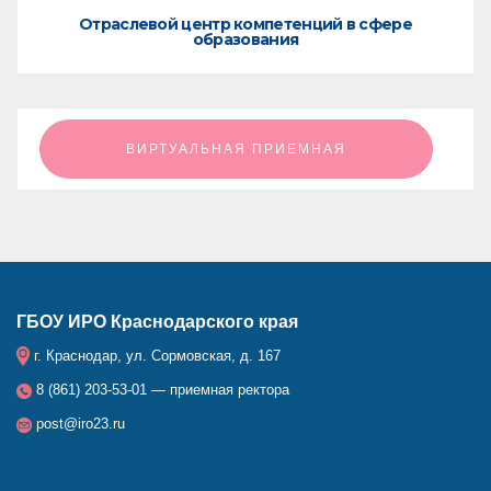
Отраслевой центр компетенций в сфере
образования
ㅤㅤㅤㅤㅤㅤㅤㅤㅤВИРТУАЛЬНАЯ ПРИЕМНАЯㅤㅤㅤㅤㅤㅤㅤㅤㅤ
ГБОУ ИРО Краснодарского края
г. Краснодар, ул. Сормовская, д. 167
8 (861) 203-53-01 — приемная ректора
post@iro23.ru