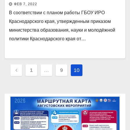
наставничества»
ФЕВ 7, 2022
В соответствии с планом работы ГБОУ ИРО
Краснодарского края, утвержденным приказом
министерства образования, науки и молодёжной
политики Краснодарского края от…
Пагинация
1
…
9
10
записей