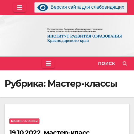
Перейти
Версия сайта для слабовидящих
к
содержимому
ПОИСК
Рубрика:
Мастер-классы
МАСТЕР-КЛАССЫ
19.10.2022, мастер-класс