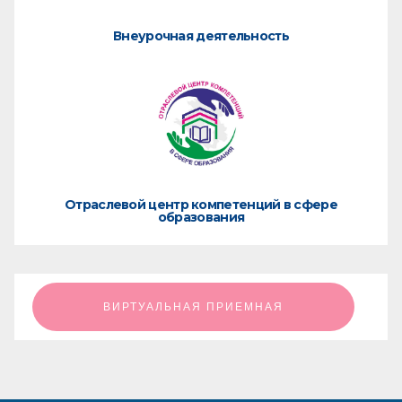
Внеурочная деятельность
Отраслевой центр компетенций в сфере
образования
ㅤㅤㅤㅤㅤㅤㅤㅤㅤВИРТУАЛЬНАЯ ПРИЕМНАЯㅤㅤㅤㅤㅤㅤㅤㅤㅤ