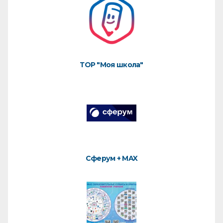
ТОР "Моя школа"
Сферум + MAX