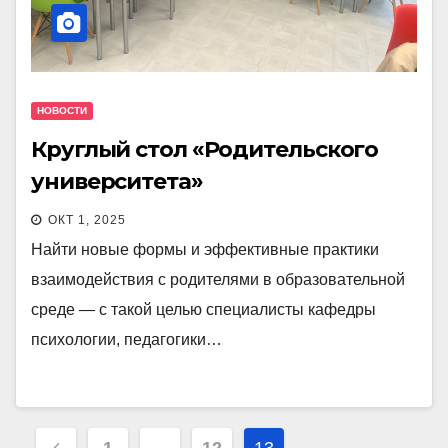
НОВОСТИ
Круглый стол «Родительского
университета»
ОКТ 1, 2025
Найти новые формы и эффективные практики
взаимодействия с родителями в образовательной
среде — с такой целью специалисты кафедры
психологии, педагогики…
Пагинация
1
…
12
13