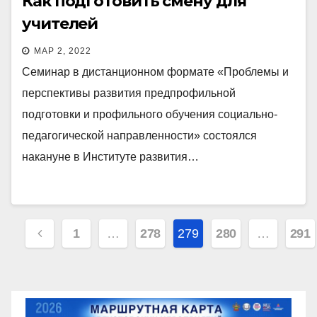
Как подготовить смену для
учителей
МАР 2, 2022
Семинар в дистанционном формате «Проблемы и
перспективы развития предпрофильной
подготовки и профильного обучения социально-
педагогической направленности» состоялся
накануне в Институте развития…
Пагинация
1
…
278
279
280
…
291
записей