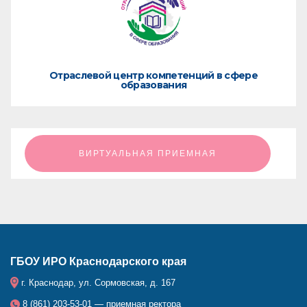
Отраслевой центр компетенций в сфере
образования
ㅤㅤㅤㅤㅤㅤㅤㅤㅤВИРТУАЛЬНАЯ ПРИЕМНАЯㅤㅤㅤㅤㅤㅤㅤㅤㅤ
ГБОУ ИРО Краснодарского края
г. Краснодар, ул. Сормовская, д. 167
8 (861) 203-53-01 — приемная ректора