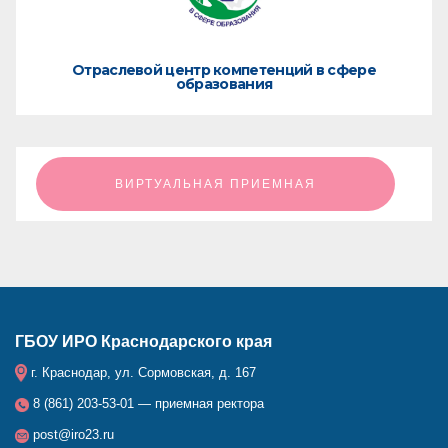
Отраслевой центр компетенций в сфере
образования
ㅤㅤㅤㅤㅤㅤㅤㅤㅤВИРТУАЛЬНАЯ ПРИЕМНАЯㅤㅤㅤㅤㅤㅤㅤㅤㅤ
ГБОУ ИРО Краснодарского края
г. Краснодар, ул. Сормовская, д. 167
8 (861) 203-53-01 — приемная ректора
post@iro23.ru