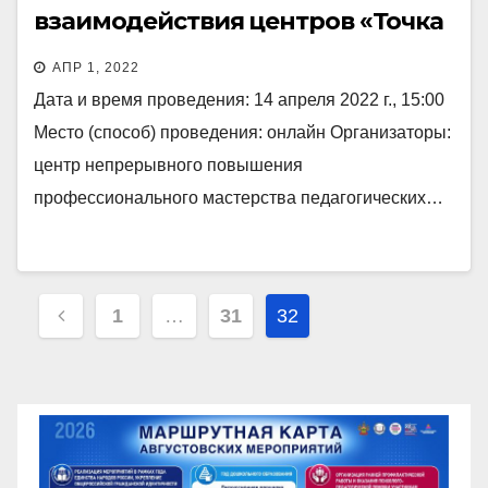
взаимодействия центров «Точка
роста» и образовательных
АПР 1, 2022
организаций»
Дата и время проведения: 14 апреля 2022 г., 15:00
Место (способ) проведения: онлайн Организаторы:
центр непрерывного повышения
профессионального мастерства педагогических…
Пагинация
1
…
31
32
записей