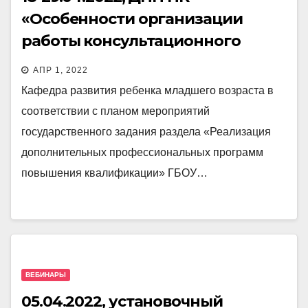
«Особенности организации
работы консультационного
центра» (педагоги ДОО
АПР 1, 2022
победители отбора
Кафедра развития ребенка младшего возраста в
консультационных центров,
соответствии с планом мероприятий
функционирующих на базе
государственного задания раздела «Реализация
дошкольных образовательных,
дополнительных профессиональных программ
общеобразовательных и других
повышения квалификации» ГБОУ…
организаций…)
ВЕБИНАРЫ
05.04.2022, установочный