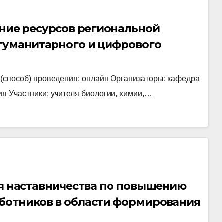
ание ресурсов региональной
 гуманитарного и цифрового
 направленности «Точка роста»»
о (способ) проведения: онлайн Организаторы: кафедра
ия Участники: учителя биологии, химии,…
ия наставничества по повышению
ботников в области формирования
грамотности обучающихся»