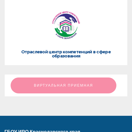
Отраслевой центр компетенций в сфере
образования
ㅤㅤㅤㅤㅤㅤㅤㅤㅤВИРТУАЛЬНАЯ ПРИЕМНАЯㅤㅤㅤㅤㅤㅤㅤㅤㅤ
ГБОУ ИРО Краснодарского края