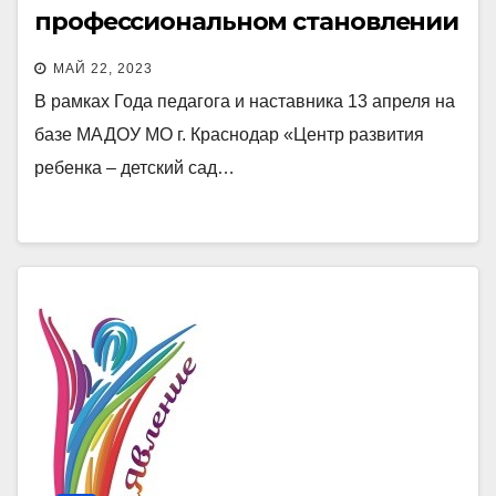
профессиональном становлении
молодого педагога в условиях
МАЙ 22, 2023
инклюзивной среды ДОО»
В рамках Года педагога и наставника 13 апреля на
базе МАДОУ МО г. Краснодар «Центр развития
ребенка – детский сад…