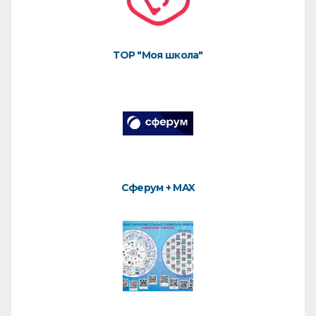
ТОР "Моя школа"
Сферум + MAX