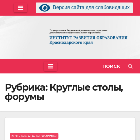
Перейти
Версия сайта для слабовидящих
к
содержимому
ПОИСК
Рубрика:
Круглые столы,
форумы
КРУГЛЫЕ СТОЛЫ, ФОРУМЫ