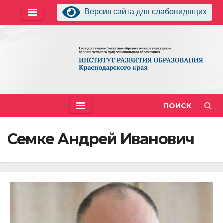
Перейти
Версия сайта для слабовидящих
к
содержимому
ПОИСК
Семке Андрей Иванович