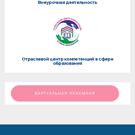
Внеурочная деятельность
Отраслевой центр компетенций в сфере
образования
ㅤㅤㅤㅤㅤㅤㅤㅤㅤВИРТУАЛЬНАЯ ПРИЕМНАЯㅤㅤㅤㅤㅤㅤㅤㅤㅤ