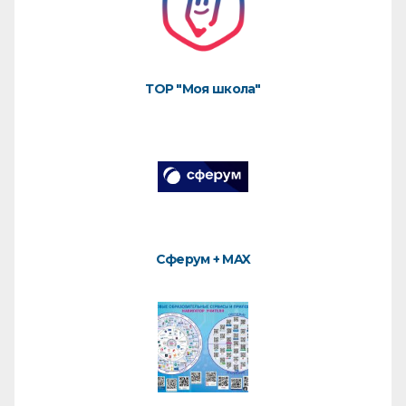
ТОР "Моя школа"
Сферум + MAX