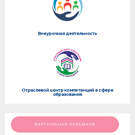
Внеурочная деятельность
Отраслевой центр компетенций в сфере
образования
ㅤㅤㅤㅤㅤㅤㅤㅤㅤВИРТУАЛЬНАЯ ПРИЕМНАЯㅤㅤㅤㅤㅤㅤㅤㅤㅤ