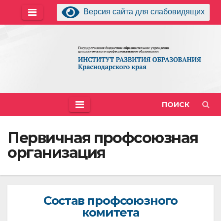
Перейти
Версия сайта для слабовидящих
к
содержимому
ПОИСК
Первичная профсоюзная
организация
Состав профсоюзного
комитета