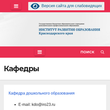
Перейти
Версия сайта для слабовидящих
к
содержимому
ПОИСК
Кафедры
Кафедра дошкольного образования
E-mail: kdo@iro23.ru