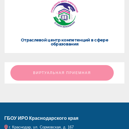
Отраслевой центр компетенций в сфере
образования
ㅤㅤㅤㅤㅤㅤㅤㅤㅤВИРТУАЛЬНАЯ ПРИЕМНАЯㅤㅤㅤㅤㅤㅤㅤㅤㅤ
ГБОУ ИРО Краснодарского края
г. Краснодар, ул. Сормовская, д. 167