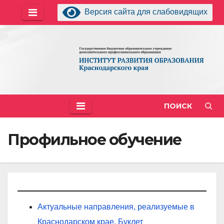
Перейти
Версия сайта для слабовидящих
к
содержимому
ПОИСК
Профильное обучение
Актуальные направления, реализуемые в
Краснодарском крае. Буклет