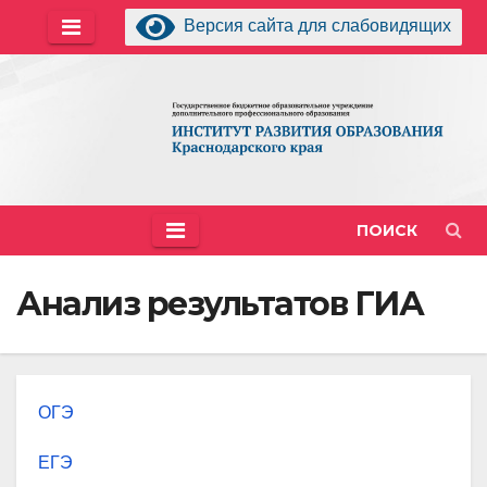
Перейти
Версия сайта для слабовидящих
к
содержимому
ПОИСК
Анализ результатов ГИА
ОГЭ
ЕГЭ