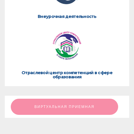
Внеурочная деятельность
Отраслевой центр компетенций в сфере
образования
ㅤㅤㅤㅤㅤㅤㅤㅤㅤВИРТУАЛЬНАЯ ПРИЕМНАЯㅤㅤㅤㅤㅤㅤㅤㅤㅤ