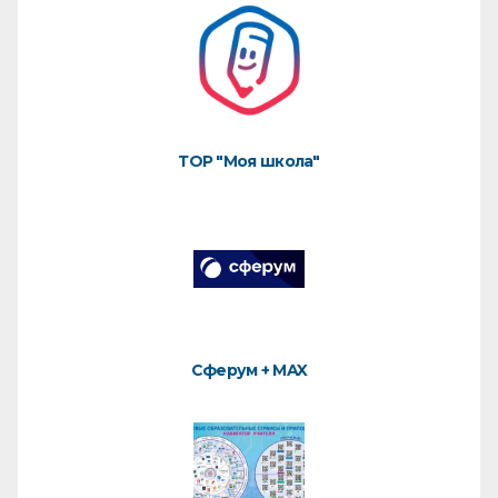
ТОР "Моя школа"
Сферум + MAX