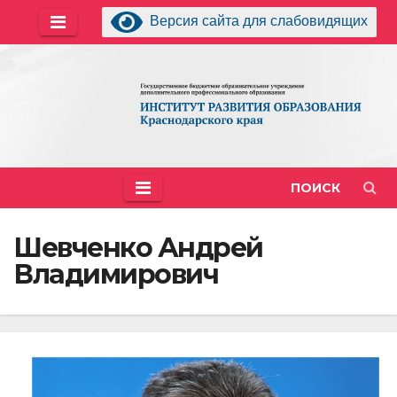
Перейти
Версия сайта для слабовидящих
к
содержимому
ПОИСК
Шевченко Андрей
Владимирович