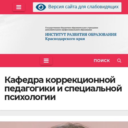
Перейти
Версия сайта для слабовидящих
к
содержимому
ПОИСК
Кафедра коррекционной
педагогики и специальной
психологии