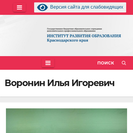
Перейти
Версия сайта для слабовидящих
к
содержимому
ПОИСК
Воронин Илья Игоревич