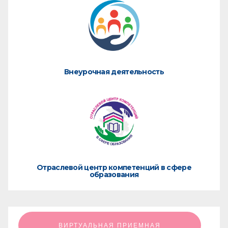
Внеурочная деятельность
Отраслевой центр компетенций в сфере
образования
ㅤㅤㅤㅤㅤㅤㅤㅤㅤВИРТУАЛЬНАЯ ПРИЕМНАЯㅤㅤㅤㅤㅤㅤㅤㅤㅤ