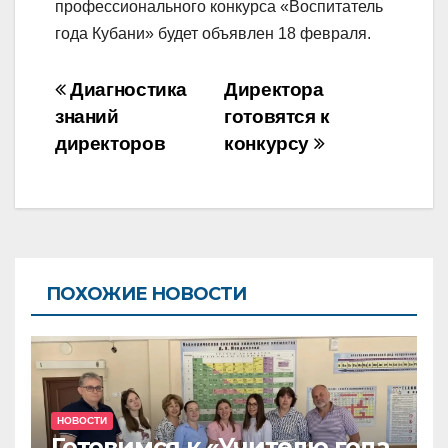
профессионального конкурса «Воспитатель
года Кубани» будет объявлен 18 февраля.
Навигация
Диагностика
Директора
по
знаний
готовятся к
директоров
конкурсу
записям
ПОХОЖИЕ НОВОСТИ
НОВОСТИ
Готовимся к «Учителю года