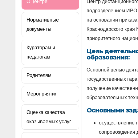
О центре
Центр дистанционного
подразделением ИРО К
Нормативные
на основании приказа
документы
Краснодарского края №
приоритетного национ
Кураторам и
Цель деятельн
образования
:
педагогам
Основной целью деят
Родителям
государственных гара
получение качествен
Мероприятия
образовательных техн
Основными зад
Оценка качества
оказываемых услуг
осуществление п
сопровождения д