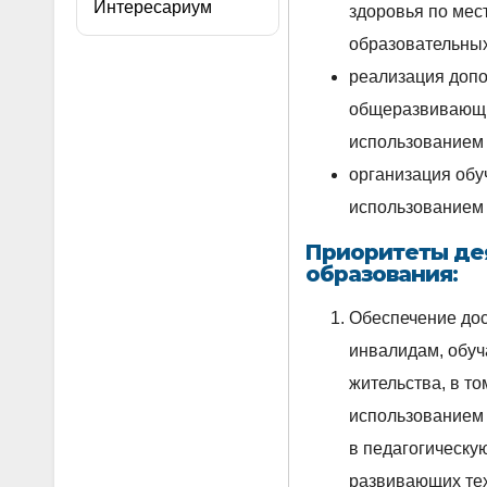
Интересариум
здоровья по мес
образовательных
реализация доп
общеразвивающи
использованием 
организация обу
использованием 
Приоритеты де
образования
:
Обеспечение дос
инвалидам, обуч
жительства, в то
использованием 
в педагогическу
развивающих тех