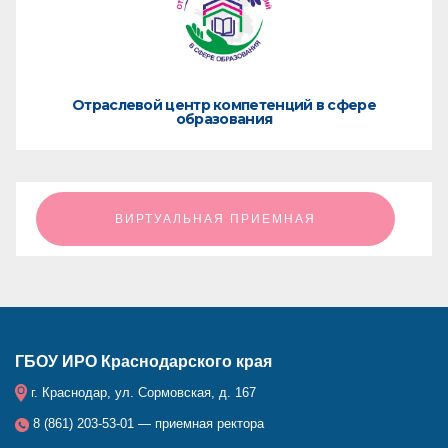
Отраслевой центр компетенций в сфере
образования
ㅤㅤㅤㅤㅤㅤㅤㅤㅤВИРТУАЛЬНАЯ ПРИЕМНАЯㅤㅤㅤㅤㅤㅤㅤㅤㅤ
ГБОУ ИРО Краснодарского края
г. Краснодар, ул. Сормовская, д. 167
8 (861) 203-53-01 — приемная ректора