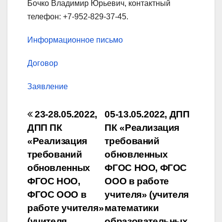
Бочко Владимир Юрьевич, контактный
телефон: +7-952-829-37-45.
Информационное письмо
Договор
Заявление
Навигация
23-28.05.2022,
05-13.05.2022, ДПП
по
ДПП ПК
ПК «Реализация
«Реализация
требований
записям
требований
обновленных
обновленных
ФГОС НОО, ФГОС
ФГОС НОО,
ООО в работе
ФГОС ООО в
учителя» (учителя
работе учителя»
математики
(учителя,
образовательных