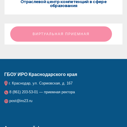
Отраслевой центр компетенций в сфере
образования
ㅤㅤㅤㅤㅤㅤㅤㅤㅤВИРТУАЛЬНАЯ ПРИЕМНАЯㅤㅤㅤㅤㅤㅤㅤㅤㅤ
ГБОУ ИРО Краснодарского края
г. Краснодар, ул. Сормовская, д. 167
8 (861) 203-53-01 — приемная ректора
post@iro23.ru