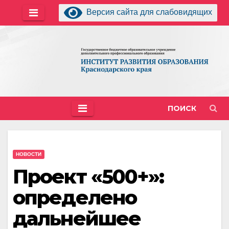
Перейти
Версия сайта для слабовидящих
к
содержимому
ПОИСК
НОВОСТИ
Проект «500+»:
определено
дальнейшее