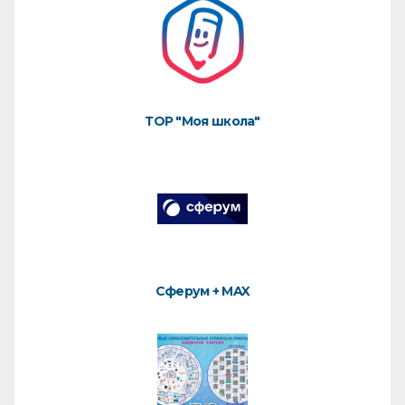
ТОР "Моя школа"
Сферум + MAX