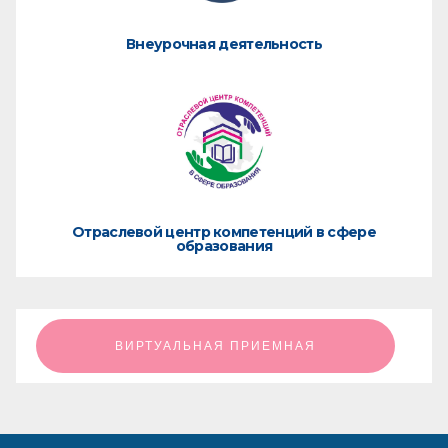
Внеурочная деятельность
Отраслевой центр компетенций в сфере
образования
ㅤㅤㅤㅤㅤㅤㅤㅤㅤВИРТУАЛЬНАЯ ПРИЕМНАЯㅤㅤㅤㅤㅤㅤㅤㅤㅤ