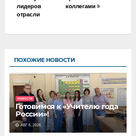
записям
лидеров
коллегами
отрасли
ПОХОЖИЕ НОВОСТИ
НОВОСТИ
Готовимся к «Учителю года
России»!
АВГ 6, 2026