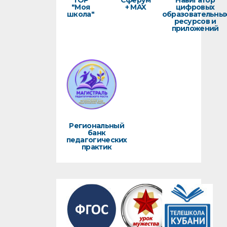
ТОР
Сферум
Навигатор
"Моя
+ MAX
цифровых
школа"
образовательны
ресурсов и
приложений
Региональный
банк
педагогических
практик