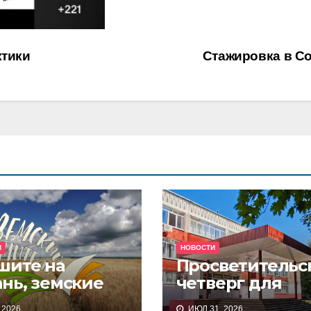
ктики
Стажировка в С
И
НОВОСТИ
шите на
Просветительс
нь, земские
четверг для
теля!
системы
 2026
ИЮЛ 31, 2026