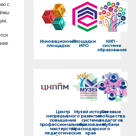
ию с
иёмы
ии.
ются
Инновационные
Площадки
КИП -
ение
площадки
ИРО
системе
образования
Центр
Музей истории
Сетевые
непрерывного
развития
сообщества
повышения
системы
педагогов
профессионального
образования
Кубани
мастерства
Краснодарского
педагогических
края