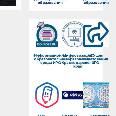
образования
образования
Информационно-
Цифровизация
АСУ для
образовательная
образования
образования
среда ИРО
Краснодарского
СГО
края