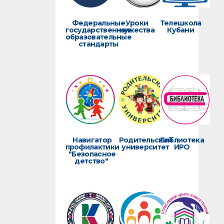
Федеральные
Уроки
Телешкола
государственные
мужества
Кубани
образовательные
стандарты
Навигатор
Родительский
Библиотека
профилактики
университет
ИРО
"Безопасное
детство"