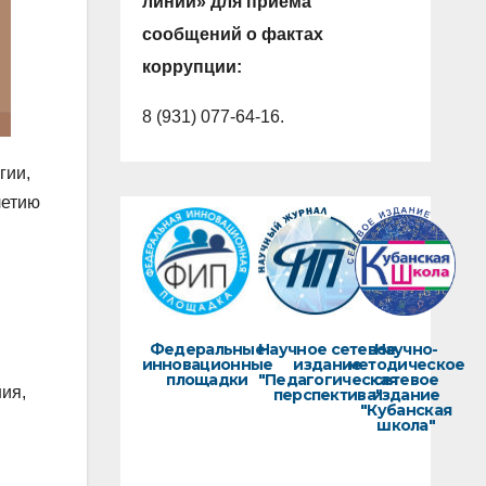
линии» для приема
сообщений о фактах
коррупции:
8 (931) 077-64-16.
гии,
летию
Федеральные
Научное сетевое
Научно-
инновационные
издание
методическое
площадки
"Педагогическая
сетевое
ния,
перспектива"
издание
"Кубанская
школа"