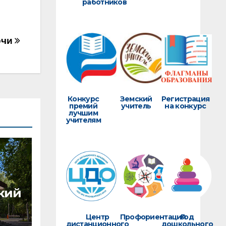
работников
очи
Конкурс
Земский
Регистрация
премий
учитель
на конкурс
лучшим
учителям
кий
Центр
Профориентация
Год
дистанционного
дошкольного