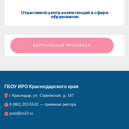
Отраслевой центр компетенций в сфере
образования
ㅤㅤㅤㅤㅤㅤㅤㅤㅤВИРТУАЛЬНАЯ ПРИЕМНАЯㅤㅤㅤㅤㅤㅤㅤㅤㅤ
ГБОУ ИРО Краснодарского края
г. Краснодар, ул. Сормовская, д. 167
8 (861) 203-53-01 — приемная ректора
post@iro23.ru