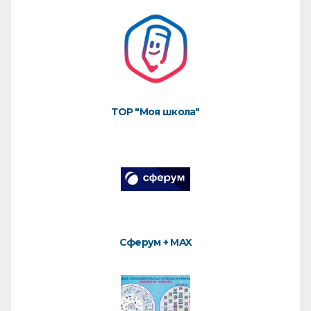
ТОР "Моя школа"
Сферум + MAX