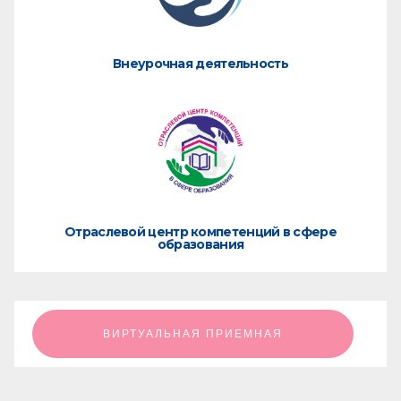
Внеурочная деятельность
Отраслевой центр компетенций в сфере
образования
ㅤㅤㅤㅤㅤㅤㅤㅤㅤВИРТУАЛЬНАЯ ПРИЕМНАЯㅤㅤㅤㅤㅤㅤㅤㅤㅤ