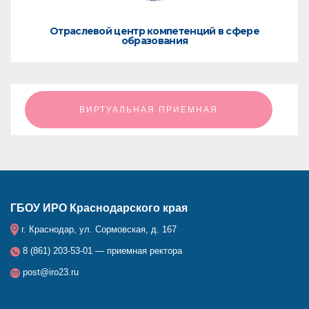
Отраслевой центр компетенций в сфере
образования
ㅤㅤㅤㅤㅤㅤㅤㅤㅤВИРТУАЛЬНАЯ ПРИЕМНАЯㅤㅤㅤㅤㅤㅤㅤㅤㅤ
ГБОУ ИРО Краснодарского края
г. Краснодар, ул. Сормовская, д. 167
8 (861) 203-53-01 — приемная ректора
post@iro23.ru