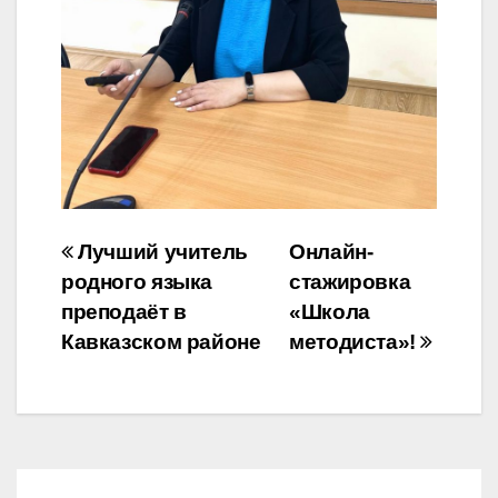
Навигация
Лучший учитель
Онлайн-
по
родного языка
стажировка
преподаёт в
«Школа
записям
Кавказском районе
методиста»!