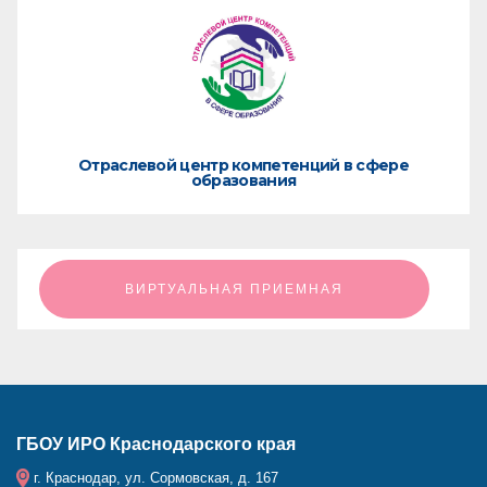
Отраслевой центр компетенций в сфере
образования
ㅤㅤㅤㅤㅤㅤㅤㅤㅤВИРТУАЛЬНАЯ ПРИЕМНАЯㅤㅤㅤㅤㅤㅤㅤㅤㅤ
ГБОУ ИРО Краснодарского края
г. Краснодар, ул. Сормовская, д. 167