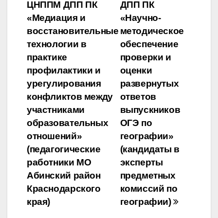
по
ЦНППМ ДПП ПК
ДПП ПК
«Медиация и
«Научно-
записям
восстановительные
методическое
технологии в
обеспечение
практике
проверки и
профилактики и
оценки
урегулирования
развернутых
конфликтов между
ответов
участниками
выпускников
образовательных
ОГЭ по
отношений»
географии»
(педагогические
(кандидаты в
работники МО
эксперты
Абинский район
предметных
Краснодарского
комиссий по
края)
географии)