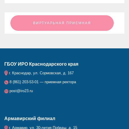
ㅤㅤㅤㅤㅤㅤㅤㅤㅤВИРТУАЛЬНАЯ ПРИЕМНАЯㅤㅤㅤㅤㅤㅤㅤㅤㅤ
ГБОУ ИРО Краснодарского края
г. Краснодар, ул. Сормовская, д. 167
8 (861) 203-53-01 — приемная ректора
post@iro23.ru
Армавирский филиал
г. Армавир, ул. 30-летия Победы, д. 15