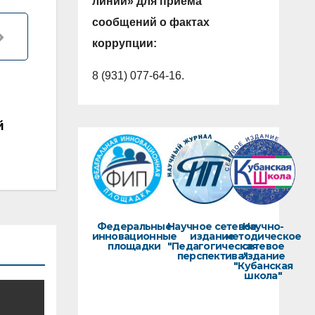
линии» для приема
сообщений о фактах
коррупции:
8 (931) 077-64-16.
й
Федеральные
Научное сетевое
Научно-
инновационные
издание
методическое
площадки
"Педагогическая
сетевое
перспектива"
издание
"Кубанская
школа"