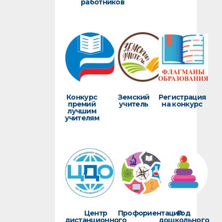
работников
Конкурс
Земский
Регистрация
премий
учитель
на конкурс
лучшим
учителям
Центр
Профориентация
Год
дистанционного
дошкольного