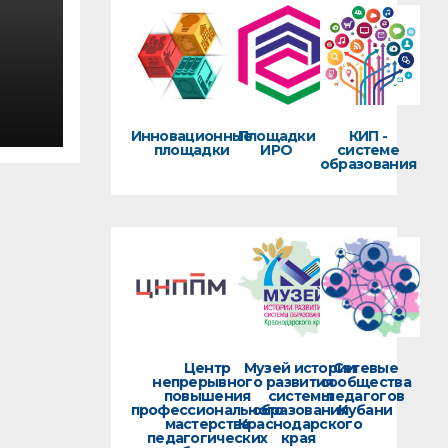
Инновационные
Площадки
КИП -
площадки
ИРО
системе
х в
образования
ван
о
Центр
Музей истории
Сетевые
непрерывного
развития
сообщества
повышения
системы
педагогов
профессионального
образования
Кубани
мастерства
Краснодарского
педагогических
края