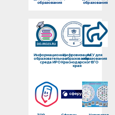
образования
образования
Информационно-
Цифровизация
АСУ для
образовательная
образования
образования
среда ИРО
Краснодарского
СГО
края