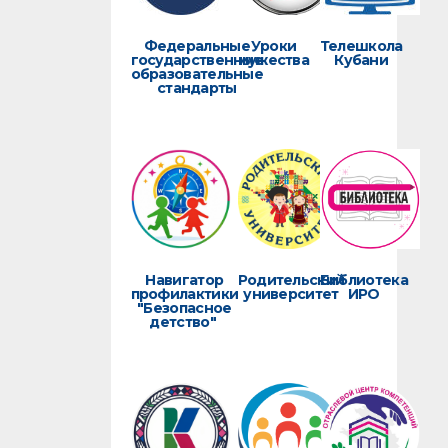
Федеральные
Уроки
Телешкола
государственные
мужества
Кубани
образовательные
стандарты
Навигатор
Родительский
Библиотека
профилактики
университет
ИРО
"Безопасное
детство"