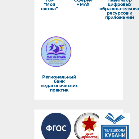
ТОР
Сферум
Навигатор
"Моя
+ MAX
цифровых
школа"
образовательны
ресурсов и
приложений
Региональный
банк
педагогических
практик