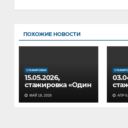
ПОХОЖИЕ НОВОСТИ
СТАЖИРОВКИ
СТАЖИР
15.05.2026,
03.0
стажировка «Один
ста
день в
день
МАЙ 18, 2026
АПР 6,
инженерном
пед
классе»
кла