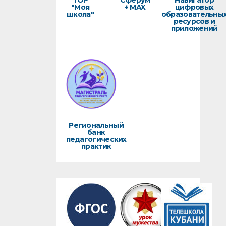
ТОР
Сферум
Навигатор
"Моя
+ MAX
цифровых
школа"
образовательны
ресурсов и
приложений
Региональный
банк
педагогических
практик