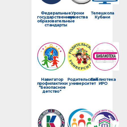
Федеральные
Уроки
Телешкола
государственные
мужества
Кубани
образовательные
стандарты
Навигатор
Родительский
Библиотека
профилактики
университет
ИРО
"Безопасное
детство"