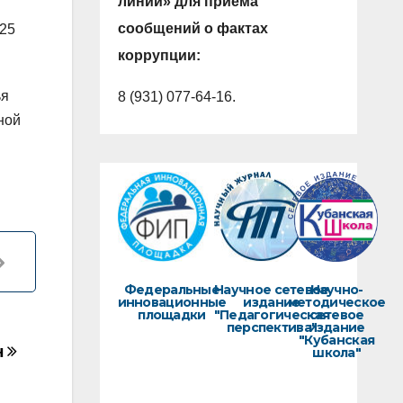
линии» для приема
сообщений о фактах
025
коррупции:
ья
8 (931) 077-64-16.
ной
Федеральные
Научное сетевое
Научно-
инновационные
издание
методическое
площадки
"Педагогическая
сетевое
перспектива"
издание
"Кубанская
н
школа"