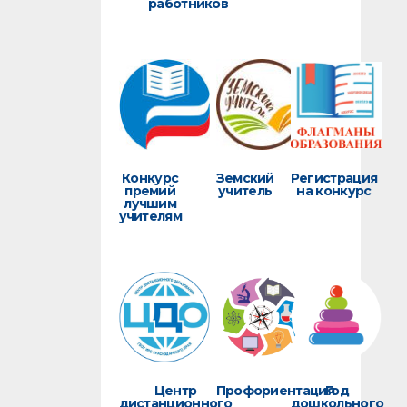
работников
Конкурс
Земский
Регистрация
премий
учитель
на конкурс
лучшим
учителям
Центр
Профориентация
Год
дистанционного
дошкольного