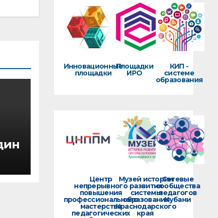
Инновационные
Площадки
КИП -
площадки
ИРО
системе
образования
дин
Центр
Музей истории
Сетевые
непрерывного
развития
сообщества
повышения
системы
педагогов
профессионального
образования
Кубани
мастерства
Краснодарского
педагогических
края