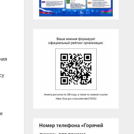
ния
су
ке
Номер телефона «Горячей