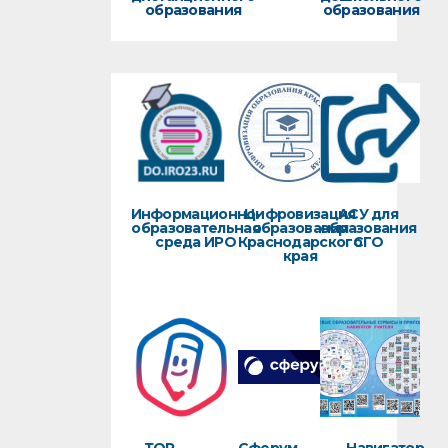
образования
образования
Информационно-
Цифровизация
АСУ для
образовательная
образования
образования
среда ИРО
Краснодарского
СГО
края