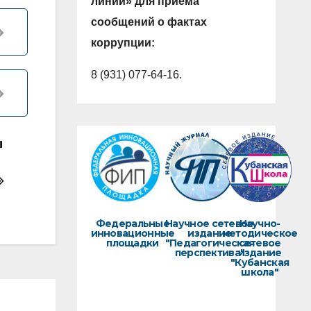
линии» для приема
сообщений о фактах
коррупции:
8 (931) 077-64-16.
ы
Федеральные
Научное сетевое
Научно-
инновационные
издание
методическое
площадки
"Педагогическая
сетевое
перспектива"
издание
"Кубанская
школа"