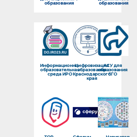
образования
образования
Информационно-
Цифровизация
АСУ для
образовательная
образования
образования
среда ИРО
Краснодарского
СГО
края