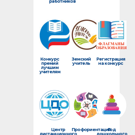
работников
Конкурс
Земский
Регистрация
премий
учитель
на конкурс
лучшим
учителям
Центр
Профориентация
Год
дистанционного
дошкольного