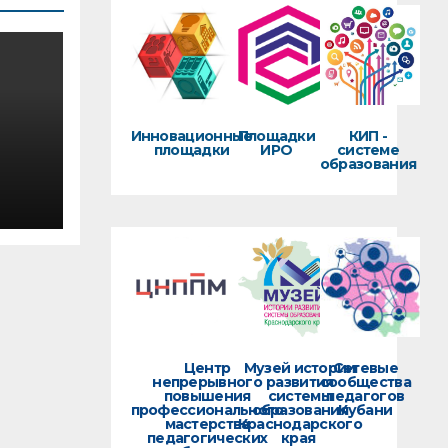
Инновационные
Площадки
КИП -
площадки
ИРО
системе
образования
х в
ван
Центр
Музей истории
Сетевые
непрерывного
развития
сообщества
повышения
системы
педагогов
профессионального
образования
Кубани
о
мастерства
Краснодарского
педагогических
края