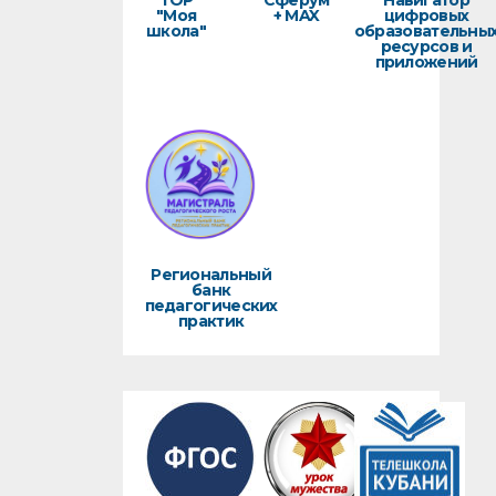
ТОР
Сферум
Навигатор
"Моя
+ MAX
цифровых
школа"
образовательны
ресурсов и
приложений
Региональный
банк
педагогических
практик