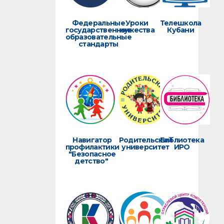
Федеральные
Уроки
Телешкола
государственные
мужества
Кубани
образовательные
стандарты
Навигатор
Родительский
Библиотека
профилактики
университет
ИРО
"Безопасное
детство"