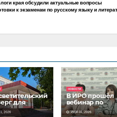
логи края обсудили актуальные вопросы
отовки к экзаменам по русскому языку и литера
И
НОВОСТИ
светительский
В ИРО прошёл
верг для
вебинар по
темы
вопросам
1, 2026
ИЮЛ 31, 2026
кольного
подготовки зая