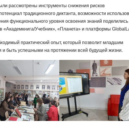
были рассмотрены инструменты снижения рисков
потенциал традиционного диктанта, возможности использо
ения функционального уровня освоения знаний поделились
тв «Академкнига/Учебник», «Планета» и платформы GlobalL
бходимый практический опыт, который позволит младшим
я и быть успешными на протяжении всей будущей жизни.