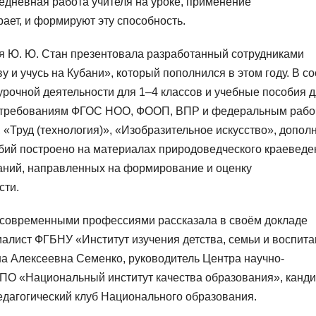
жедневная работа учителя на уроке, применение
ает, и формируют эту способность.
 Ю. Ю. Стан презентовала разработанный сотрудниками
 и учусь на Кубани», который пополнился в этом году. В со
рочной деятельности для 1–4 классов и учебные пособия 
ет требованиям ФГОС НОО, ФООП, ВПР и федеральным раб
Труд (технология)», «Изобразительное искусство», допол
ий построено на материалах природоведческого краеведе
даний, направленных на формирование и оценку
сти.
 современными профессиями рассказала в своём докладе
лист ФГБНУ «Институт изучения детства, семьи и воспита
ина Алексеевна Семенко, руководитель Центра научно-
ПО «Национальный институт качества образования», канди
едагогический клуб Национального образования.