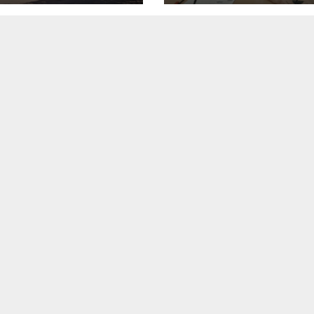
азования
на статус ФИП