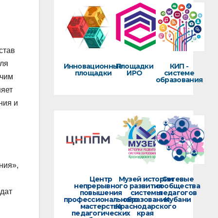
став
для
Инновационные
Площадки
КИП -
площадки
ИРО
системе
очим
образования
няет
ния и
ния»,
Центр
Музей истории
Сетевые
непрерывного
развития
сообщества
дат
повышения
системы
педагогов
профессионального
образования
Кубани
мастерства
Краснодарского
педагогических
края