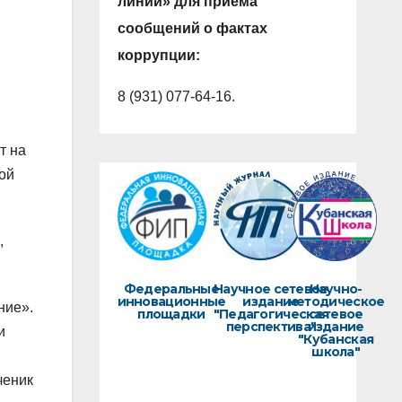
линии» для приема
сообщений о фактах
коррупции:
8 (931) 077-64-16.
т на
ой
,
Федеральные
Научное сетевое
Научно-
инновационные
издание
методическое
ние».
площадки
"Педагогическая
сетевое
перспектива"
издание
и
"Кубанская
школа"
ченик