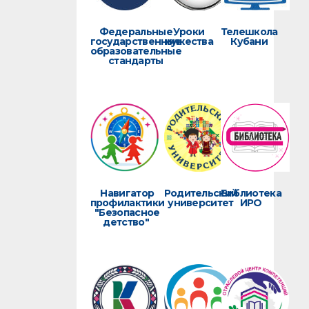
Федеральные
Уроки
Телешкола
государственные
мужества
Кубани
образовательные
стандарты
Навигатор
Родительский
Библиотека
профилактики
университет
ИРО
"Безопасное
детство"