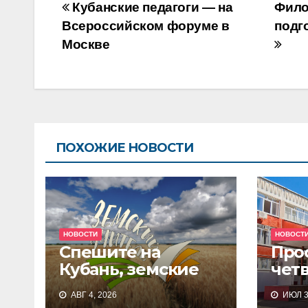
Навигация
Кубанские педагоги — на
Фило
по
Всероссийском форуме в
подг
Москве
записям
ПОХОЖИЕ НОВОСТИ
НОВОСТИ
НОВОСТ
Спешите на
Про
Кубань, земские
чет
учителя!
сис
АВГ 4, 2026
ИЮЛ 3
дош