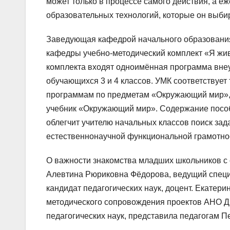
может только в процессе самого действия, а е
образовательных технологий, которые он выбир
Заведующая кафедрой начального образования
кафедры учебно-методический комплект «Я живу
комплекта входят одноимённая программа внеу
обучающихся 3 и 4 классов. УМК соответству
программам по предметам «Окружающий мир», «
учебник «Окружающий мир». Содержание пособ
облегчит учителю начальных классов поиск за
естественнонаучной функциональной грамотно
О важности знакомства младших школьников с
Алевтина Рюриковна Фёдорова, ведущий специа
кандидат педагогических наук, доцент. Екатер
методического сопровождения проектов АНО Д
педагогических наук, представила педагогам П