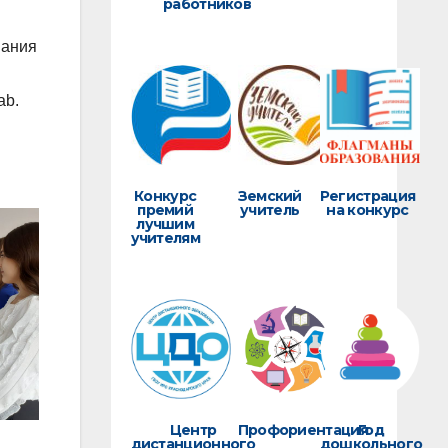
работников
вания
ab.
Конкурс
Земский
Регистрация
премий
учитель
на конкурс
лучшим
учителям
Центр
Профориентация
Год
дистанционного
дошкольного