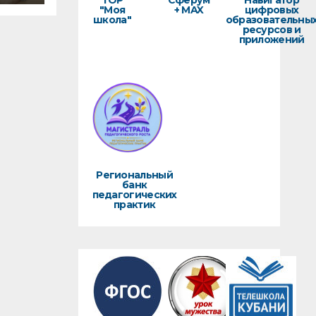
ТОР
Сферум
Навигатор
"Моя
+ MAX
цифровых
школа"
образовательны
ресурсов и
приложений
Региональный
банк
педагогических
практик