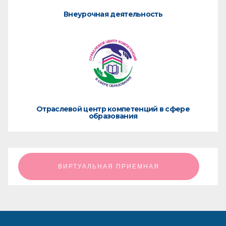
Внеурочная деятельность
Отраслевой центр компетенций в сфере
образования
ㅤㅤㅤㅤㅤㅤㅤㅤㅤВИРТУАЛЬНАЯ ПРИЕМНАЯㅤㅤㅤㅤㅤㅤㅤㅤㅤ