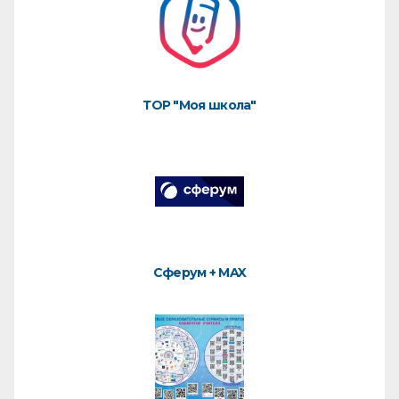
ТОР "Моя школа"
Сферум + MAX