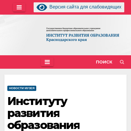
Перейти
Версия сайта для слабовидящих
к
содержимому
ПОИСК
НОВОСТИ МУЗЕЯ
Институту
развития
образования