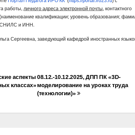
айте
Портал Педагога ИРО КК
(
https://portal.iro23.ru
) с
та работы,
личного адреса электронной почты
, контактного
 (наименование квалификации; уровень образования; фами
, СНИЛС и ИНН.
льга Сергеевна, заведующий кафедрой иностранных языко
ские аспекты
08.12.-10.12.2025, ДПП ПК «3D-
ных классах»
моделирование на уроках труда
(технологии)»