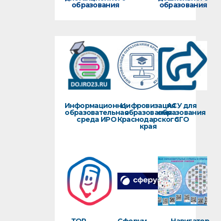
образования
образования
Информационно-
Цифровизация
АСУ для
образовательная
образования
образования
среда ИРО
Краснодарского
СГО
края