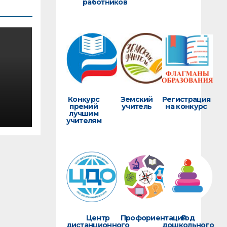
работников
Конкурс
Земский
Регистрация
премий
учитель
на конкурс
лучшим
е
учителям
о
тей
Центр
Профориентация
Год
дистанционного
дошкольного