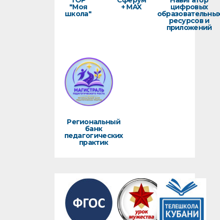
ТОР
Сферум
Навигатор
"Моя
+ MAX
цифровых
школа"
образовательны
ресурсов и
приложений
Региональный
банк
педагогических
практик