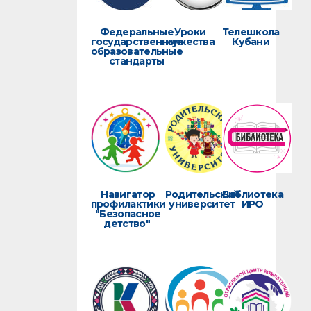
Федеральные
Уроки
Телешкола
государственные
мужества
Кубани
образовательные
стандарты
Навигатор
Родительский
Библиотека
профилактики
университет
ИРО
"Безопасное
детство"