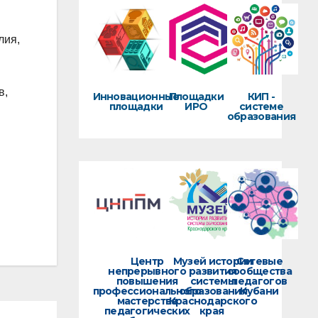
лия,
в,
Инновационные
Площадки
КИП -
площадки
ИРО
системе
образования
Центр
Музей истории
Сетевые
непрерывного
развития
сообщества
повышения
системы
педагогов
профессионального
образования
Кубани
мастерства
Краснодарского
педагогических
края