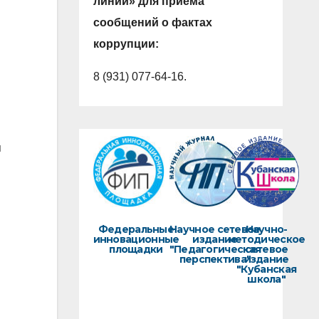
линии» для приема
сообщений о фактах
коррупции:
8 (931) 077-64-16.
я
Федеральные
Научное сетевое
Научно-
инновационные
издание
методическое
площадки
"Педагогическая
сетевое
перспектива"
издание
"Кубанская
школа"