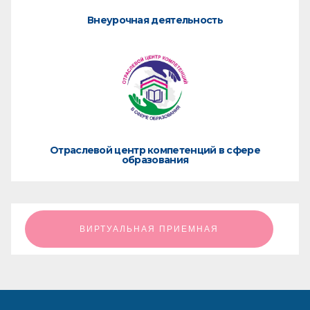
Внеурочная деятельность
Отраслевой центр компетенций в сфере
образования
ㅤㅤㅤㅤㅤㅤㅤㅤㅤВИРТУАЛЬНАЯ ПРИЕМНАЯㅤㅤㅤㅤㅤㅤㅤㅤㅤ