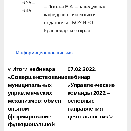
16:25 –
– Лосева Е.А. – заведующая
16:45
кафедрой психологии и
педагогики ГБОУ ИРО
Краснодарского края
Информационное письмо
Навигация
Итоги вебинара
07.02.2022,
по
«Совершенствование
вебинар
муниципальных
«Управленческие
записям
управленческих
команды 2022 –
механизмов: обмен
основные
опытом
направления
(формирование
деятельности»
функциональной