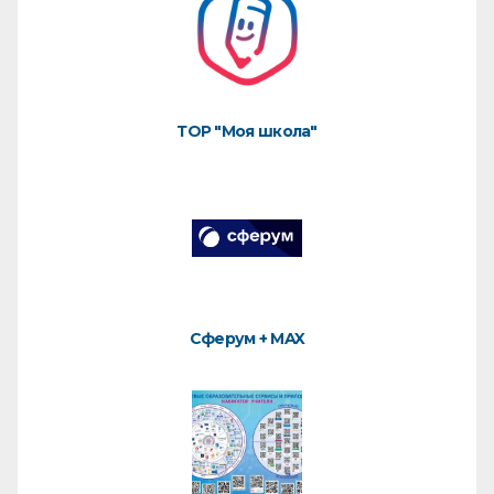
ТОР "Моя школа"
Сферум + MAX