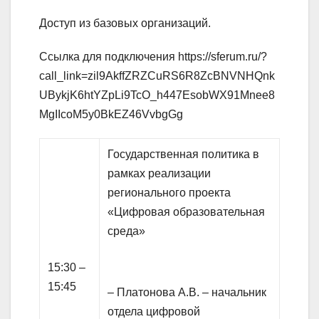
Доступ из базовых организаций.
Ссылка для подключения https://sferum.ru/?
call_link=zil9AkffZRZCuRS6R8ZcBNVNHQnk
UBykjK6htYZpLi9TcO_h447EsobWX91Mnee8
MgIIcoM5y0BkEZ46VvbgGg
Государственная политика в
рамках реализации
регионального проекта
«Цифровая образовательная
среда»
15:30 –
15:45
– Платонова А.В. – начальник
отдела цифровой