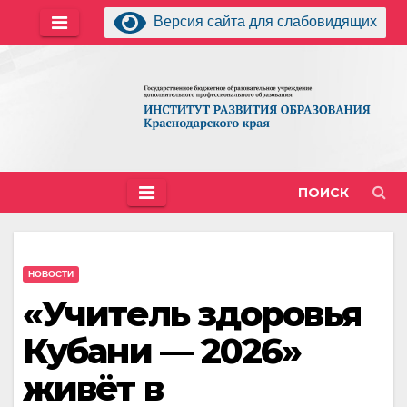
Перейти
Версия сайта для слабовидящих
к
содержимому
ПОИСК
НОВОСТИ
«Учитель здоровья
Кубани — 2026»
живёт в