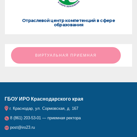
Отраслевой центр компетенций в сфере
образования
ㅤㅤㅤㅤㅤㅤㅤㅤㅤВИРТУАЛЬНАЯ ПРИЕМНАЯㅤㅤㅤㅤㅤㅤㅤㅤㅤ
ГБОУ ИРО Краснодарского края
г. Краснодар, ул. Сормовская, д. 167
8 (861) 203-53-01 — приемная ректора
post@iro23.ru