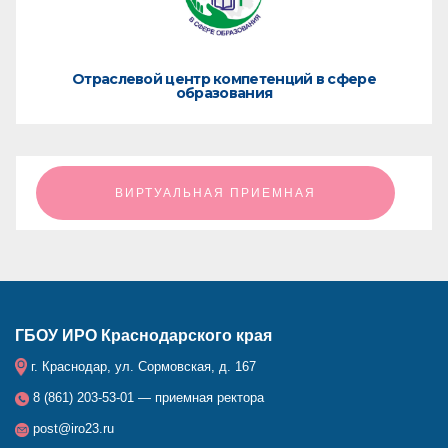
Отраслевой центр компетенций в сфере
образования
ㅤㅤㅤㅤㅤㅤㅤㅤㅤВИРТУАЛЬНАЯ ПРИЕМНАЯㅤㅤㅤㅤㅤㅤㅤㅤㅤ
ГБОУ ИРО Краснодарского края
г. Краснодар, ул. Сормовская, д. 167
8 (861) 203-53-01 — приемная ректора
post@iro23.ru