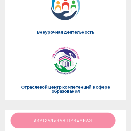
Внеурочная деятельность
Отраслевой центр компетенций в сфере
образования
ㅤㅤㅤㅤㅤㅤㅤㅤㅤВИРТУАЛЬНАЯ ПРИЕМНАЯㅤㅤㅤㅤㅤㅤㅤㅤㅤ