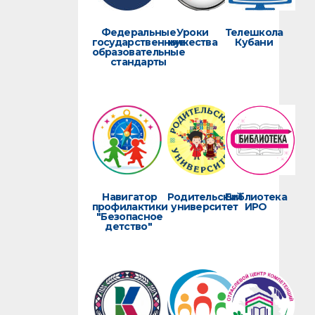
Федеральные
Уроки
Телешкола
государственные
мужества
Кубани
образовательные
стандарты
Навигатор
Родительский
Библиотека
профилактики
университет
ИРО
"Безопасное
детство"