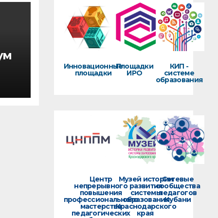
ум
Инновационные
Площадки
КИП -
площадки
ИРО
системе
образования
0-х
ика
Центр
Музей истории
Сетевые
непрерывного
развития
сообщества
повышения
системы
педагогов
профессионального
образования
Кубани
мастерства
Краснодарского
педагогических
края