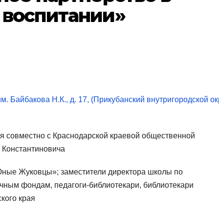
 воспитании»
им. Байбакова Н.К., д. 17, (Прикубанский внутригородской ок
ая совместно с Краснодарской краевой общественной
я Константиновича
Юные Жуковцы»; заместители директора школы по
ечным фондам, педагоги-библиотекари, библиотекари
кого края