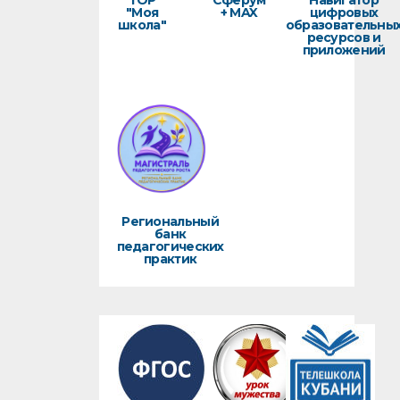
ТОР
Сферум
Навигатор
"Моя
+ MAX
цифровых
школа"
образовательны
ресурсов и
приложений
Региональный
банк
педагогических
практик