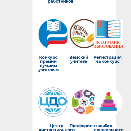
работников
Конкурс
Земский
Регистрация
премий
учитель
на конкурс
лучшим
учителям
Центр
Профориентация
Год
дистанционного
дошкольного