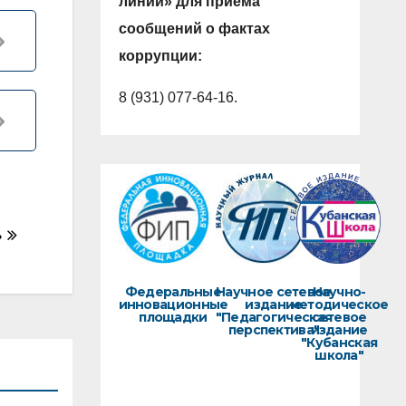
линии» для приема
сообщений о фактах
коррупции:
8 (931) 077-64-16.
»
Федеральные
Научное сетевое
Научно-
инновационные
издание
методическое
площадки
"Педагогическая
сетевое
перспектива"
издание
"Кубанская
школа"