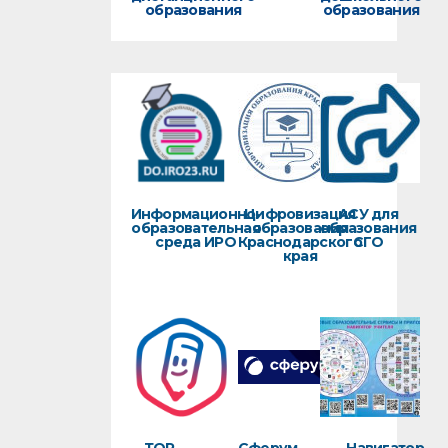
образования
образования
Информационно-
Цифровизация
АСУ для
образовательная
образования
образования
среда ИРО
Краснодарского
СГО
края