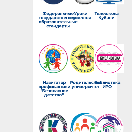
Федеральные
Уроки
Телешкола
государственные
мужества
Кубани
образовательные
стандарты
Навигатор
Родительский
Библиотека
профилактики
университет
ИРО
"Безопасное
детство"