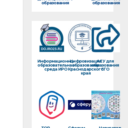
образования
образования
Информационно-
Цифровизация
АСУ для
образовательная
образования
образования
среда ИРО
Краснодарского
СГО
края