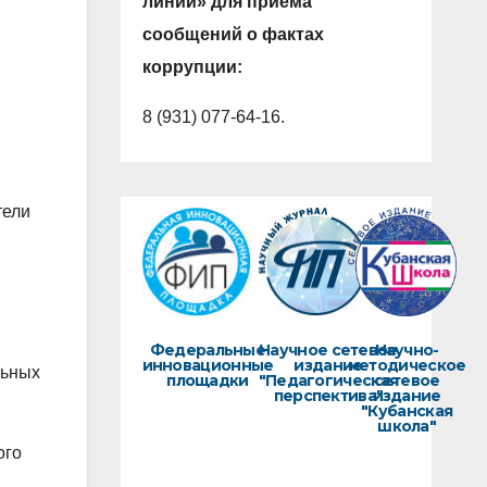
линии» для приема
сообщений о фактах
коррупции:
8 (931) 077-64-16.
тели
Федеральные
Научное сетевое
Научно-
инновационные
издание
методическое
льных
площадки
"Педагогическая
сетевое
перспектива"
издание
"Кубанская
школа"
ого