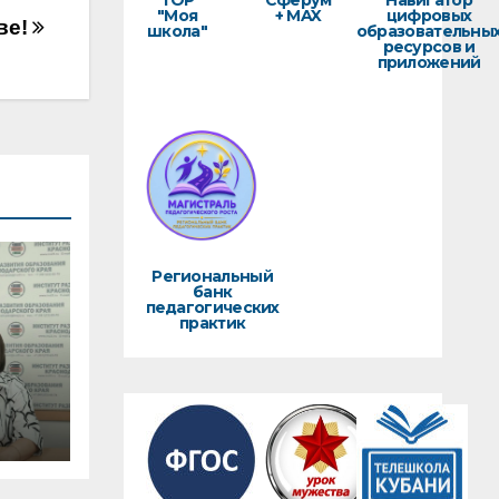
ТОР
Сферум
Навигатор
"Моя
+ MAX
цифровых
ве!
школа"
образовательны
ресурсов и
приложений
Региональный
банк
педагогических
практик
вок