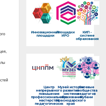
Инновационные
Площадки
КИП -
ого
площадки
ИРО
системе
образования
цея,
олы
остей
Центр
Музей истории
Сетевые
непрерывного
развития
сообщества
повышения
системы
педагогов
профессионального
образования
Кубани
мастерства
Краснодарского
педагогических
края