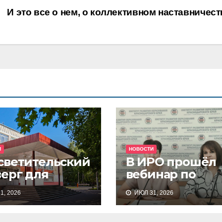
И это все о нем, о коллективном наставничест
И
НОВОСТИ
светительский
В ИРО прошёл
верг для
вебинар по
темы
вопросам
1, 2026
ИЮЛ 31, 2026
кольного
подготовки зая
азования
на статус ФИП