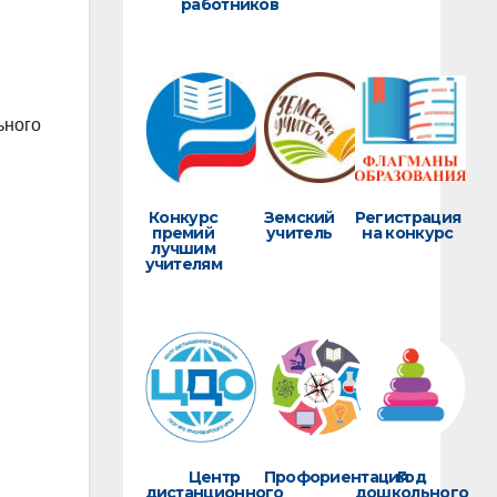
работников
ьного
Конкурс
Земский
Регистрация
премий
учитель
на конкурс
лучшим
учителям
Центр
Профориентация
Год
дистанционного
дошкольного