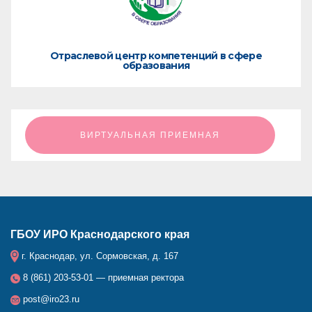
Отраслевой центр компетенций в сфере
образования
ㅤㅤㅤㅤㅤㅤㅤㅤㅤВИРТУАЛЬНАЯ ПРИЕМНАЯㅤㅤㅤㅤㅤㅤㅤㅤㅤ
ГБОУ ИРО Краснодарского края
г. Краснодар, ул. Сормовская, д. 167
8 (861) 203-53-01 — приемная ректора
post@iro23.ru