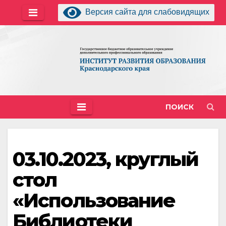
Перейти
Версия сайта для слабовидящих
к
содержимому
ПОИСК
03.10.2023, круглый
стол
«Использование
Библиотеки