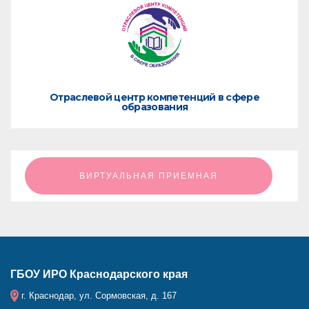
Отраслевой центр компетенций в сфере
образования
ㅤㅤㅤㅤㅤㅤㅤㅤㅤВИРТУАЛЬНАЯ ПРИЕМНАЯㅤㅤㅤㅤㅤㅤㅤㅤㅤ
ГБОУ ИРО Краснодарского края
г. Краснодар, ул. Сормовская, д. 167