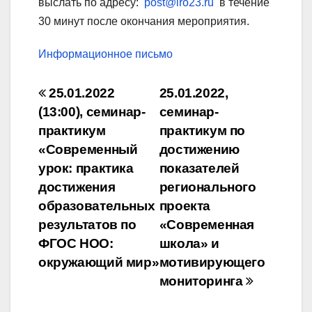
выслать по адресу:
post@iro23.ru
в течение
30 минут после окончания мероприятия.
Информационное письмо
Навигация
25.01.2022
25.01.2022,
по
(13:00), семинар-
семинар-
практикум
практикум по
записям
«Современный
достижению
урок: практика
показателей
достижения
регио­нального
образовательных
проекта
результатов по
«Современная
ФГОС НОО:
школа» и
окружающий мир»
мотивирующего
мониторинга