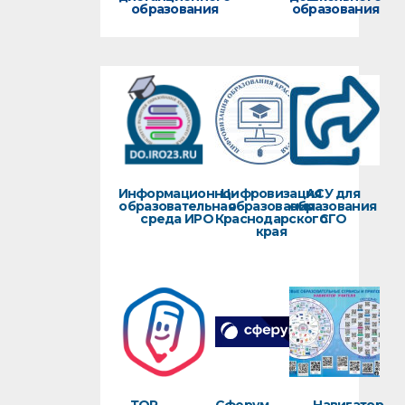
образования
образования
Информационно-
Цифровизация
АСУ для
образовательная
образования
образования
среда ИРО
Краснодарского
СГО
края