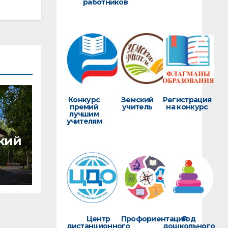
работников
Конкурс
Земский
Регистрация
премий
учитель
на конкурс
лучшим
учителям
кий
Центр
Профориентация
Год
дистанционного
дошкольного