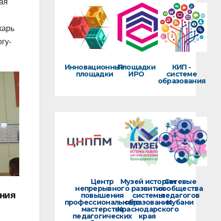
кая
карь
гу-
Инновационные
Площадки
КИП -
площадки
ИРО
системе
образования
Центр
Музей истории
Сетевые
непрерывного
развития
сообщества
ния
повышения
системы
педагогов
профессионального
образования
Кубани
мастерства
Краснодарского
педагогических
края