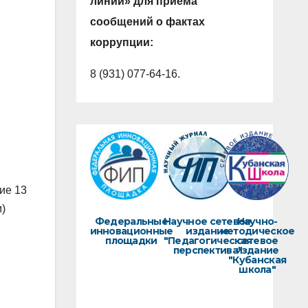
линии» для приема
сообщений о фактах
коррупции:
8 (931) 077-64-16.
ие 13
)
Федеральные
Научное сетевое
Научно-
инновационные
издание
методическое
площадки
"Педагогическая
сетевое
перспектива"
издание
"Кубанская
школа"