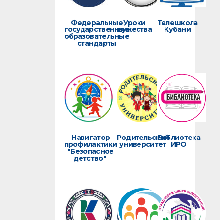
Федеральные
Уроки
Телешкола
государственные
мужества
Кубани
образовательные
стандарты
Навигатор
Родительский
Библиотека
профилактики
университет
ИРО
"Безопасное
детство"