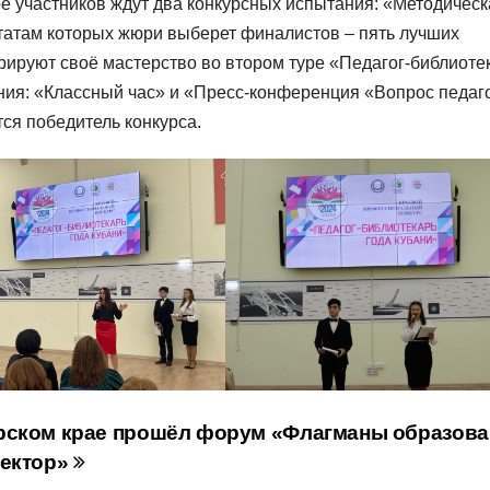
уре участников ждут два конкурсных испытания: «Методичес
ьтатам которых жюри выберет финалистов – пять лучших
рируют своё мастерство во втором туре «Педагог-библиоте
ния: «Классный час» и «Пресс-конференция «Вопрос педаго
тся победитель конкурса.
рском крае прошёл форум «Флагманы образова
ректор»