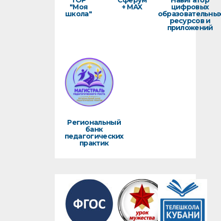
ТОР
Сферум
Навигатор
"Моя
+ MAX
цифровых
школа"
образовательны
ресурсов и
приложений
Региональный
банк
педагогических
практик