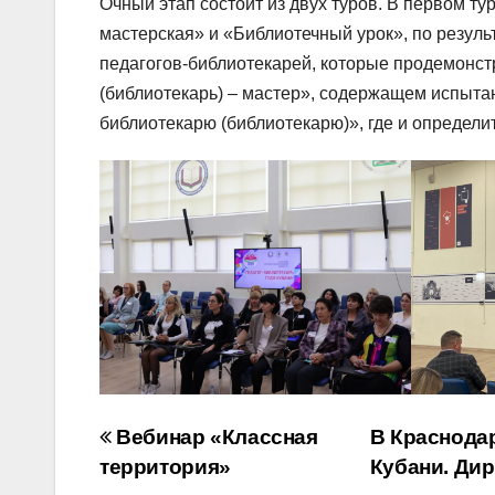
Очный этап состоит из двух туров. В первом т
мастерская» и «Библиотечный урок», по резул
педагогов-библиотекарей, которые продемонст
(библиотекарь) – мастер», содержащем испыта
библиотекарю (библиотекарю)», где и определи
Навигация
Вебинар «Классная
В Краснода
по
территория»
Кубани. Ди