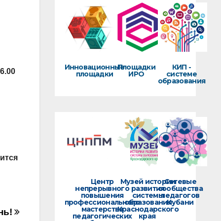
Инновационные
Площадки
КИП -
6.00
площадки
ИРО
системе
образования
оится
Центр
Музей истории
Сетевые
непрерывного
развития
сообщества
повышения
системы
педагогов
профессионального
образования
Кубани
мастерства
Краснодарского
нь!
педагогических
края