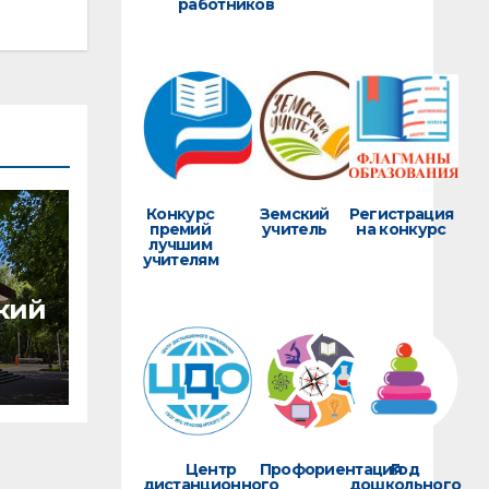
работников
Конкурс
Земский
Регистрация
премий
учитель
на конкурс
лучшим
учителям
кий
Центр
Профориентация
Год
дистанционного
дошкольного