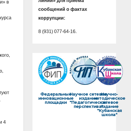
линии» для приема
и» в
сообщений о фактах
курса
коррупции:
8 (931) 077-64-16.
кого,
ю,
туют
Федеральные
Научное сетевое
Научно-
инновационные
издание
методическое
4
площадки
"Педагогическая
сетевое
перспектива"
издание
"Кубанская
школа"
и 4