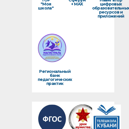
ТОР
Сферум
Навигатор
"Моя
+ MAX
цифровых
школа"
образовательны
ресурсов и
приложений
Региональный
банк
педагогических
практик