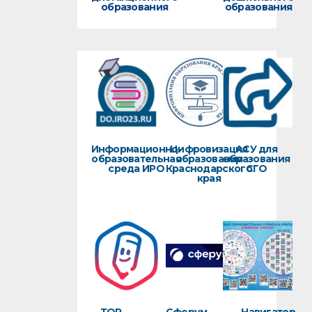
образования
образования
Информационно-
Цифровизация
АСУ для
образовательная
образования
образования
среда ИРО
Краснодарского
СГО
края