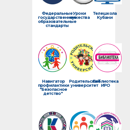
Федеральные
Уроки
Телешкола
государственные
мужества
Кубани
образовательные
стандарты
Навигатор
Родительский
Библиотека
профилактики
университет
ИРО
"Безопасное
детство"