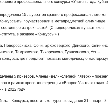
п краевого профессионального конкурса «Учитель года Кубан
 определены 15 лауреатов краевого профессионального кон
. Конкурсанты поучаствовали в метапредметной олимпиаде,
состоящее из трех частей. (С видеороликами участников
ститута, в разделе «Конкурсы».)
а, Новороссийска, Сочи, Брюховецкого, Динского, Калининс
нского, Темрюкского, Тихорецкого, Туапсинского, Усть-
 конкурса, где предстоит показать методическую мастерску
еделены 5 призеров. Члены «великолепной пятерки» презен
еров в рамках пресс-конференции «Вопрос Учителю года». 
и в 2022 году.
этап Конкурса, посетить конкурсные задания 31 января, 3 