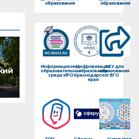
образования
образования
Информационно-
Цифровизация
АСУ для
кий
образовательная
образования
образования
среда ИРО
Краснодарского
СГО
края