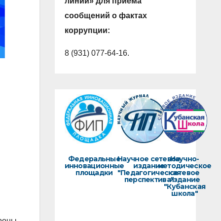
линии» для приема
сообщений о фактах
коррупции:
8 (931) 077-64-16.
Федеральные
Научное сетевое
Научно-
инновационные
издание
методическое
площадки
"Педагогическая
сетевое
перспектива"
издание
"Кубанская
школа"
ороны