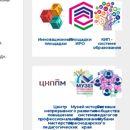
Инновационные
Площадки
КИП -
.
площадки
ИРО
системе
образования
д».
Центр
Музей истории
Сетевые
непрерывного
развития
сообщества
повышения
системы
педагогов
профессионального
образования
Кубани
мастерства
Краснодарского
педагогических
края