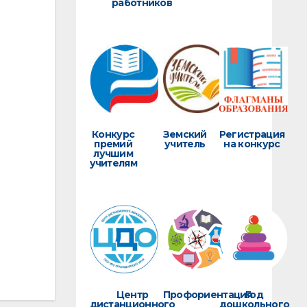
работников
Конкурс
Земский
Регистрация
премий
учитель
на конкурс
лучшим
учителям
Центр
Профориентация
Год
дистанционного
дошкольного