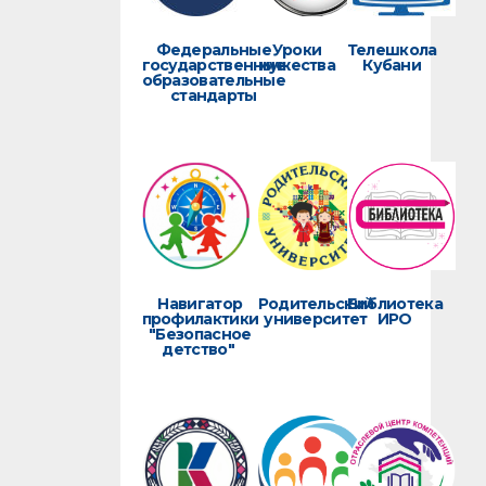
Федеральные
Уроки
Телешкола
государственные
мужества
Кубани
образовательные
стандарты
Навигатор
Родительский
Библиотека
профилактики
университет
ИРО
"Безопасное
детство"