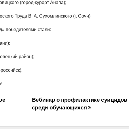
овицкого (город-курорт Анапа);
кого Труда В. А. Сухомлинского (г. Сочи).
д» победителями стали:
ани);
овецкий район);
ороссийск).
!
ое
Вебинар о профилактике суицидов
среди обучающихся