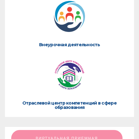
Внеурочная деятельность
Отраслевой центр компетенций в сфере
образования
ㅤㅤㅤㅤㅤㅤㅤㅤㅤВИРТУАЛЬНАЯ ПРИЕМНАЯㅤㅤㅤㅤㅤㅤㅤㅤㅤ