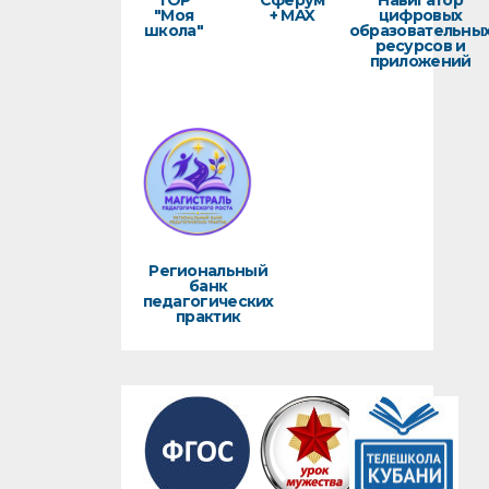
ТОР
Сферум
Навигатор
"Моя
+ MAX
цифровых
школа"
образовательны
ресурсов и
приложений
Региональный
банк
педагогических
практик