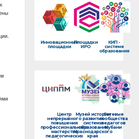
х
лены
ции.
Инновационные
Площадки
КИП -
площадки
ИРО
системе
образования
ам
еями
Центр
Музей истории
Сетевые
непрерывного
развития
сообщества
повышения
системы
педагогов
профессионального
образования
Кубани
мастерства
Краснодарского
педагогических
края