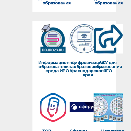
образования
образования
Информационно-
Цифровизация
АСУ для
образовательная
образования
образования
среда ИРО
Краснодарского
СГО
края