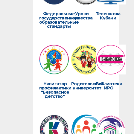
Федеральные
Уроки
Телешкола
государственные
мужества
Кубани
образовательные
стандарты
Навигатор
Родительский
Библиотека
профилактики
университет
ИРО
"Безопасное
детство"