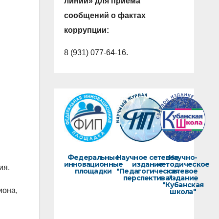
линии» для приема
сообщений о фактах
коррупции:
8 (931) 077-64-16.
Федеральные
Научное сетевое
Научно-
инновационные
издание
методическое
ия.
площадки
"Педагогическая
сетевое
перспектива"
издание
"Кубанская
иона,
школа"