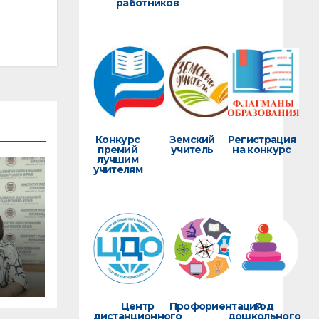
работников
Конкурс
Земский
Регистрация
премий
учитель
на конкурс
лучшим
учителям
вок
Центр
Профориентация
Год
дистанционного
дошкольного