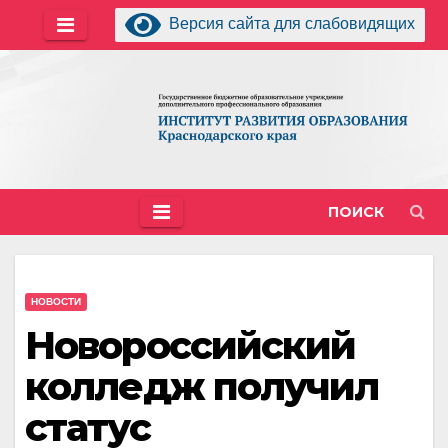
Перейти
Версия сайта для слабовидящих
к
содержимому
ПОИСК
НОВОСТИ
Новороссийский
колледж получил
статус