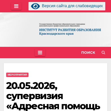
Перейти
Версия сайта для слабовидящих
к
содержимому
ПОИСК
МЕРОПРИЯТИЯ
20.05.2026,
супервизия
«Адресная помощь