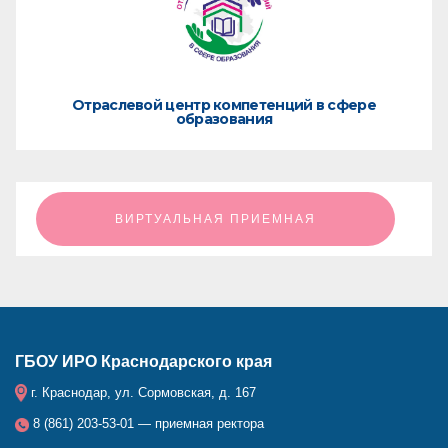
Отраслевой центр компетенций в сфере
образования
ㅤㅤㅤㅤㅤㅤㅤㅤㅤВИРТУАЛЬНАЯ ПРИЕМНАЯㅤㅤㅤㅤㅤㅤㅤㅤㅤ
ГБОУ ИРО Краснодарского края
г. Краснодар, ул. Сормовская, д. 167
8 (861) 203-53-01 — приемная ректора