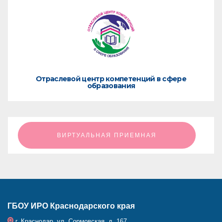
Отраслевой центр компетенций в сфере
образования
ㅤㅤㅤㅤㅤㅤㅤㅤㅤВИРТУАЛЬНАЯ ПРИЕМНАЯㅤㅤㅤㅤㅤㅤㅤㅤㅤ
ГБОУ ИРО Краснодарского края
г. Краснодар, ул. Сормовская, д. 167