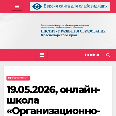
Перейти
Версия сайта для слабовидящих
к
содержимому
ПОИСК
МЕРОПРИЯТИЯ
19.05.2026, онлайн-
школа
«Организационно-