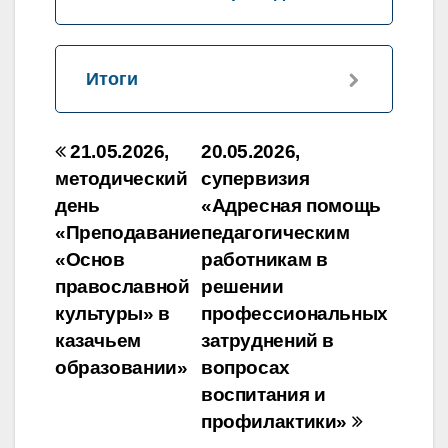
Итоги
Навигация
21.05.2026,
20.05.2026,
по
методический
супервизия
день
«Адресная помощь
записям
«Преподавание
педагогическим
«Основ
работникам в
православной
решении
культуры» в
профессиональных
казачьем
затруднений в
образовании»
вопросах
воспитания и
профилактики»