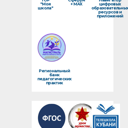
ТОР
Сферум
Навигатор
"Моя
+ MAX
цифровых
школа"
образовательны
ресурсов и
приложений
Региональный
банк
педагогических
практик