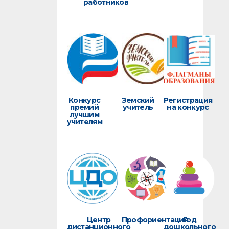
работников
Конкурс
Земский
Регистрация
премий
учитель
на конкурс
лучшим
учителям
Центр
Профориентация
Год
дистанционного
дошкольного