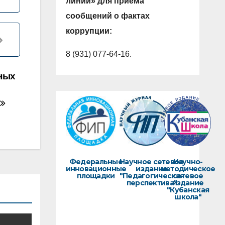
линии» для приема
сообщений о фактах
коррупции:
8 (931) 077-64-16.
ных
Федеральные
Научное сетевое
Научно-
инновационные
издание
методическое
площадки
"Педагогическая
сетевое
перспектива"
издание
"Кубанская
школа"