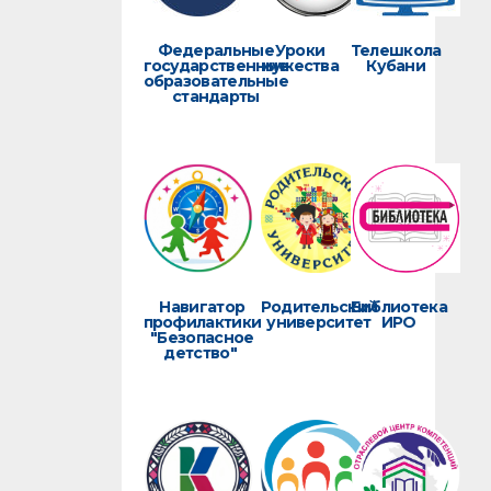
Федеральные
Уроки
Телешкола
государственные
мужества
Кубани
образовательные
стандарты
Навигатор
Родительский
Библиотека
профилактики
университет
ИРО
"Безопасное
детство"