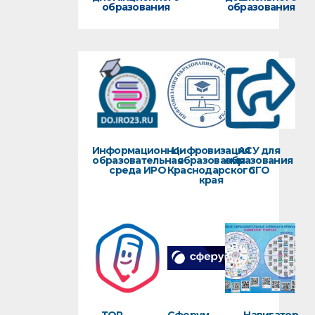
образования
образования
Информационно-
Цифровизация
АСУ для
образовательная
образования
образования
среда ИРО
Краснодарского
СГО
края