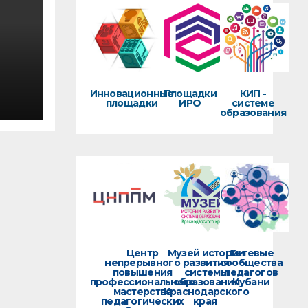
Инновационные
Площадки
КИП -
площадки
ИРО
системе
образования
ров
Центр
Музей истории
Сетевые
непрерывного
развития
сообщества
повышения
системы
педагогов
профессионального
образования
Кубани
мастерства
Краснодарского
педагогических
края