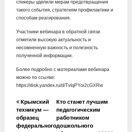
спикеры уделили мерам предотвращения
такого события, стратегиям профилактики и
способам реагирования.
Участники вебинара в обратной связи
отметили высокую актуальность и
несомненную важность и полезность
полученной информации.
Более подробно с материалами вебинара
можно по ссылке:
https://disk.yandex.ru/d/TvIqPYoi2cGXRw
Навигация
Крымский
Кто станет лучшим
по
техникум —
педагогическим
образец
работником
записям
федерального
дошкольного