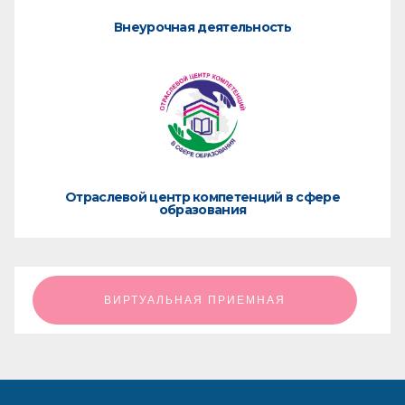
Внеурочная деятельность
Отраслевой центр компетенций в сфере
образования
ㅤㅤㅤㅤㅤㅤㅤㅤㅤВИРТУАЛЬНАЯ ПРИЕМНАЯㅤㅤㅤㅤㅤㅤㅤㅤㅤ