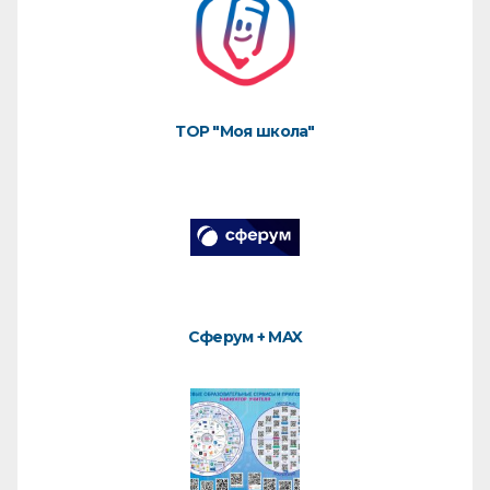
ТОР "Моя школа"
Сферум + MAX