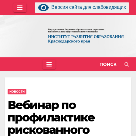
Перейти
Версия сайта для слабовидящих
к
содержимому
ПОИСК
НОВОСТИ
Вебинар по
профилактике
рискованного